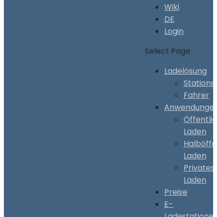
Wiki
DE
Login
Select Page
Ladelösung
Stations
Fahrer
Anwendunge
Öffentli
Laden
Halböffe
Laden
Privates
Laden
Preise
E-
Ladestatione