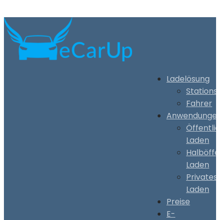
Ladelösung
Stations
Fahrer
Anwendunge
Öffentli
Laden
Halböffe
Laden
Privates
Laden
Preise
E-