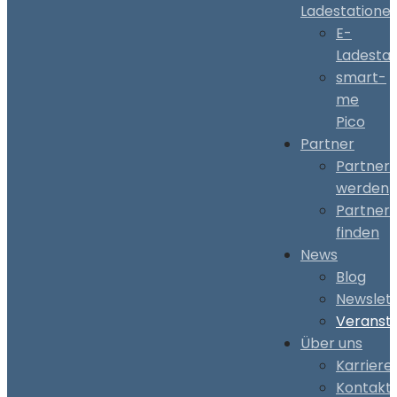
Ladestatione
E-
Ladestat
smart-
me
Pico
Partner
Partner
werden
Partner
finden
News
Blog
Newslet
Veranst
Über uns
Karriere
Kontakt