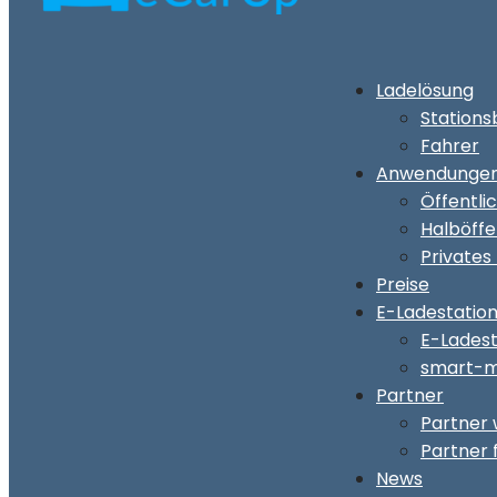
Ladelösung
Stations
Fahrer
Anwendunge
Öffentli
Halböffe
Privates
Preise
E-Ladestatio
E-Lades
smart-m
Partner
Partner
Partner 
News