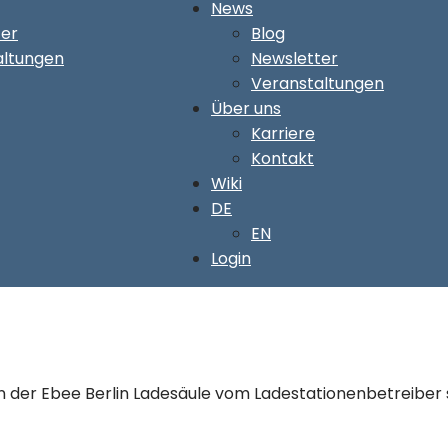
News
ter
Blog
altungen
Newsletter
Veranstaltungen
Über uns
Karriere
Kontakt
Wiki
DE
EN
Login
r Ebee Berlin Ladesäule vom Ladestationenbetreiber sel