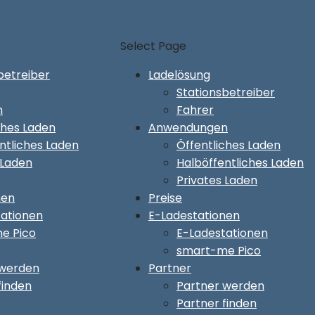
Select Page
betreiber
Ladelösung
Stationsbetreiber
n
Fahrer
ches Laden
Anwendungen
ntliches Laden
Öffentliches Laden
 Laden
Halböffentliches Laden
Privates Laden
nen
Preise
tationen
E-Ladestationen
e Pico
E-Ladestationen
smart-me Pico
 werden
Partner
finden
Partner werden
Partner finden