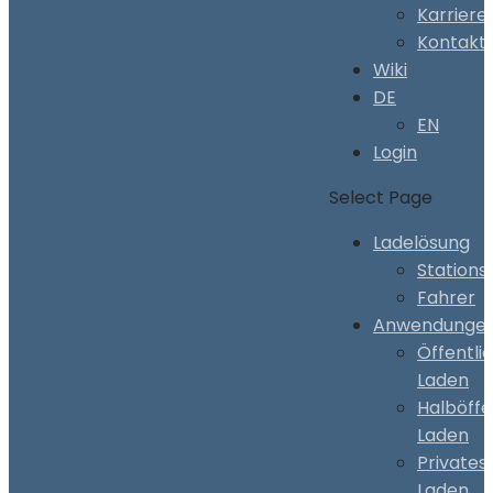
Karriere
Kontakt
Wiki
DE
EN
Login
Select Page
Ladelösung
Stations
Fahrer
Anwendunge
Öffentli
Laden
Halböffe
Laden
Privates
Laden