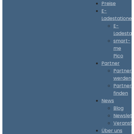
Preise
E-
Ladestatione
E-
Ladestat
smart-
me
Pico
Partner
Partner
werden
Partner
finden
News
Blog
Newslet
Veranst
Über uns