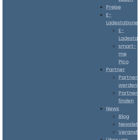
Preise
E-
Ladestatione
E-
Ladestat
smart-
me
Pico
Partner
Partner
werden
Partner
finden
News
Blog
Newslet
Veranst
Über uns