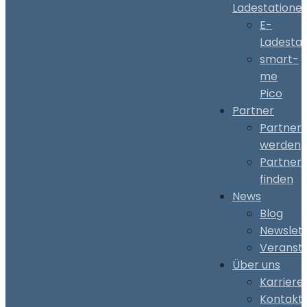
Ladestatione
E-
Ladestat
smart-
me
Pico
Partner
Partner
werden
Partner
finden
News
Blog
Newslet
Veranst
Über uns
Karriere
Kontakt