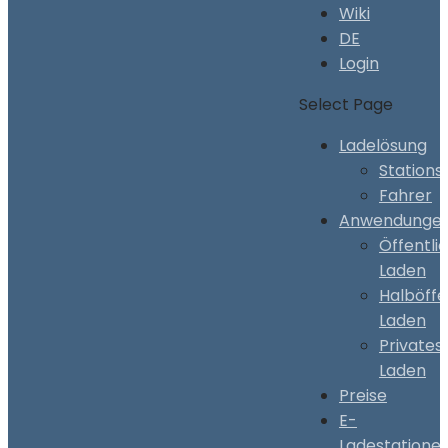
Wiki
DE
Login
Select Page
Ladelösung
Stations
Fahrer
Anwendunge
Öffentli
Laden
Halböffe
Laden
Privates
Laden
Preise
E-
Ladestatione