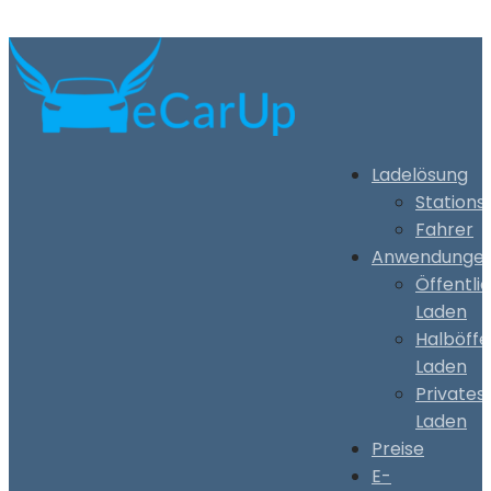
Ladelösung
Stations
Fahrer
Anwendunge
Öffentli
Laden
Halböffe
Laden
Privates
Laden
Preise
E-